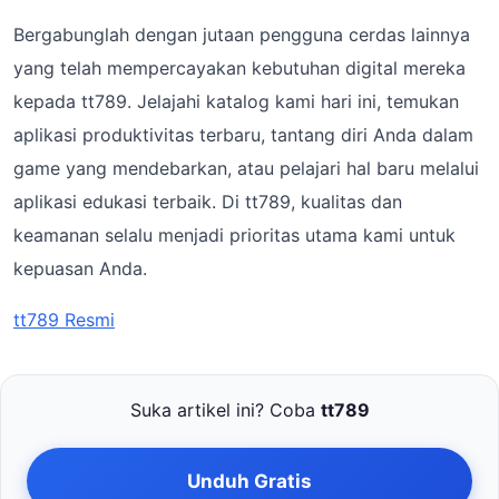
Bergabunglah dengan jutaan pengguna cerdas lainnya
yang telah mempercayakan kebutuhan digital mereka
kepada tt789. Jelajahi katalog kami hari ini, temukan
aplikasi produktivitas terbaru, tantang diri Anda dalam
game yang mendebarkan, atau pelajari hal baru melalui
aplikasi edukasi terbaik. Di tt789, kualitas dan
keamanan selalu menjadi prioritas utama kami untuk
kepuasan Anda.
tt789 Resmi
Suka artikel ini? Coba
tt789
Unduh Gratis