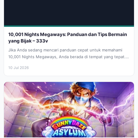
10,001 Nights Megaways: Panduan dan Tips Bermain
yang Bijak – 333v
Jika Anda sedang mencari panduan cepat untuk memahami
10,001 Nights Megaways, Anda berada di tempat yang tepat.
Game dari Red...
10 Jul 2026