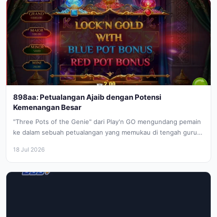
898aa: Petualangan Ajaib dengan Potensi
Kemenangan Besar
"Three Pots of the Genie" dari Play'n GO mengundang pemain
ke dalam sebuah petualangan yang memukau di tengah gurun
pasir...
18 Jul 2026