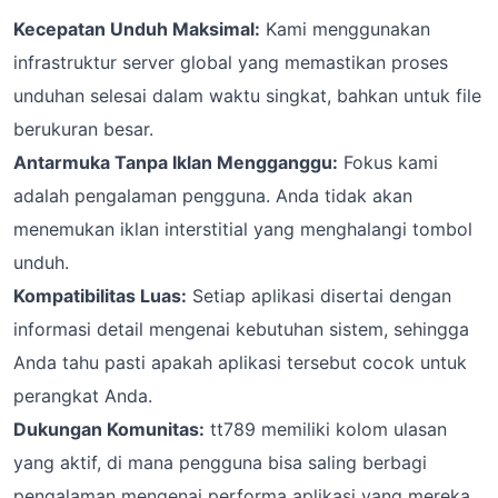
Kecepatan Unduh Maksimal:
Kami menggunakan
infrastruktur server global yang memastikan proses
unduhan selesai dalam waktu singkat, bahkan untuk file
berukuran besar.
Antarmuka Tanpa Iklan Mengganggu:
Fokus kami
adalah pengalaman pengguna. Anda tidak akan
menemukan iklan interstitial yang menghalangi tombol
unduh.
Kompatibilitas Luas:
Setiap aplikasi disertai dengan
informasi detail mengenai kebutuhan sistem, sehingga
Anda tahu pasti apakah aplikasi tersebut cocok untuk
perangkat Anda.
Dukungan Komunitas:
tt789 memiliki kolom ulasan
yang aktif, di mana pengguna bisa saling berbagi
pengalaman mengenai performa aplikasi yang mereka