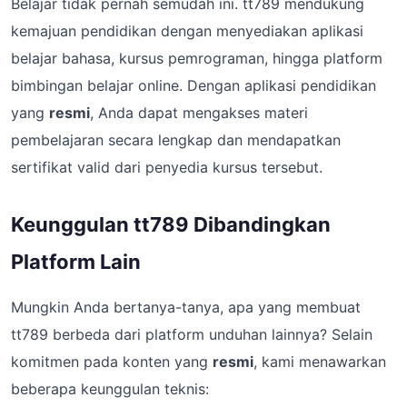
Belajar tidak pernah semudah ini. tt789 mendukung
kemajuan pendidikan dengan menyediakan aplikasi
belajar bahasa, kursus pemrograman, hingga platform
bimbingan belajar online. Dengan aplikasi pendidikan
yang
resmi
, Anda dapat mengakses materi
pembelajaran secara lengkap dan mendapatkan
sertifikat valid dari penyedia kursus tersebut.
Keunggulan tt789 Dibandingkan
Platform Lain
Mungkin Anda bertanya-tanya, apa yang membuat
tt789 berbeda dari platform unduhan lainnya? Selain
komitmen pada konten yang
resmi
, kami menawarkan
beberapa keunggulan teknis: