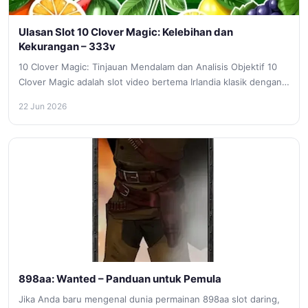
Ulasan Slot 10 Clover Magic: Kelebihan dan
Kekurangan – 333v
10 Clover Magic: Tinjauan Mendalam dan Analisis Objektif 10
Clover Magic adalah slot video bertema Irlandia klasik dengan
formasi 5×3...
22 Jun 2026
898aa: Wanted – Panduan untuk Pemula
Jika Anda baru mengenal dunia permainan 898aa slot daring,