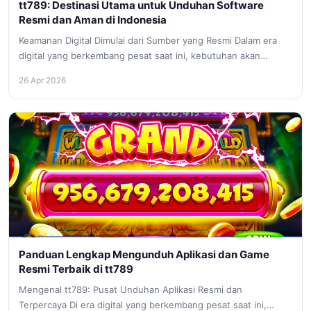
tt789: Destinasi Utama untuk Unduhan Software
Resmi dan Aman di Indonesia
Keamanan Digital Dimulai dari Sumber yang Resmi Dalam era
digital yang berkembang pesat saat ini, kebutuhan akan
perangkat lunak atau...
26 Apr 2026
Panduan Lengkap Mengunduh Aplikasi dan Game
Resmi Terbaik di tt789
Mengenal tt789: Pusat Unduhan Aplikasi Resmi dan
Terpercaya Di era digital yang berkembang pesat saat ini,