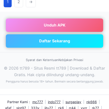
1
2
→
Unduh APK
Daftar Sekarang
Syarat dan Ketentuan
Kebijakan Privasi
© 2026 tt789 - Situs Resmi tt789 | Download & Daftar
Gratis. Hak cipta dilindungi undang-undang.
Pengguna harus berusia 18+ tahun. Bermain secara bertanggung jawab.
Partner Kami：
mc777
|
indo777
|
surgaplay
|
nk666
|
afaf
|
slot97
|
333v
|
jitu77
|
zk6
|
rr44
|
yyrr
|
rk77
|