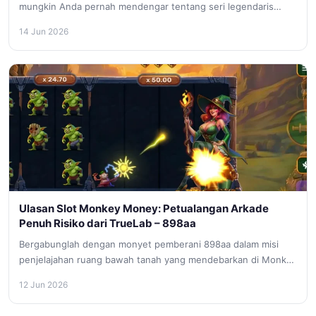
mungkin Anda pernah mendengar tentang seri legendaris
"Dead or Alive". Kini,...
14 Jun 2026
Ulasan Slot Monkey Money: Petualangan Arkade
Penuh Risiko dari TrueLab – 898aa
Bergabunglah dengan monyet pemberani 898aa dalam misi
penjelajahan ruang bawah tanah yang mendebarkan di Monkey
Money. Dikembangkan oleh TrueLab dan...
12 Jun 2026